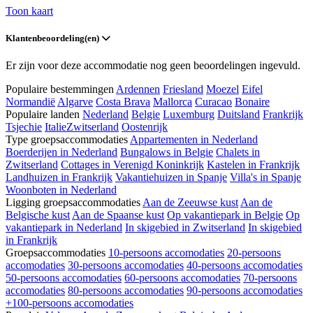
Toon kaart
Klantenbeoordeling(en)
Er zijn voor deze accommodatie nog geen beoordelingen ingevuld.
Populaire bestemmingen
Ardennen
Friesland
Moezel
Eifel
Normandië
Algarve
Costa Brava
Mallorca
Curacao
Bonaire
Populaire landen
Nederland
Belgie
Luxemburg
Duitsland
Frankrijk
Tsjechie
Italie
Zwitserland
Oostenrijk
Type groepsaccommodaties
Appartementen in Nederland
Boerderijen in Nederland
Bungalows in Belgie
Chalets in
Zwitserland
Cottages in Verenigd Koninkrijk
Kastelen in Frankrijk
Landhuizen in Frankrijk
Vakantiehuizen in Spanje
Villa's in Spanje
Woonboten in Nederland
Ligging groepsaccommodaties
Aan de Zeeuwse kust
Aan de
Belgische kust
Aan de Spaanse kust
Op vakantiepark in Belgie
Op
vakantiepark in Nederland
In skigebied in Zwitserland
In skigebied
in Frankrijk
Groepsaccommodaties
10-persoons accomodaties
20-persoons
accomodaties
30-persoons accomodaties
40-persoons accomodaties
50-persoons accomodaties
60-persoons accomodaties
70-persoons
accomodaties
80-persoons accomodaties
90-persoons accomodaties
+100-persoons accomodaties