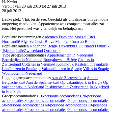
H. Kwint
Verblijf van 20 juli 2013 tot 27 juli 2013
28 juli 2013
Leuke plek. Vlak bij de zee. Geschikt als uitvalsbasis om de mooie
omgeving te bekijken. Appartement was compact, maar alles zat
erin. Het personeel was vriendelijk en behulpzaam.
Populaire bestemmingen
Ardennen
Friesland
Moezel
Eifel
Normandië
Algarve
Costa Brava
Mallorca
Curacao
Bonaire
Populaire landen
Nederland
Belgie
Luxemburg
Duitsland
Frankrijk
Tsjechie
Italie
Zwitserland
Oostenrijk
Type groepsaccommodaties
Appartementen in Nederland
Boerderijen in Nederland
Bungalows in Belgie
Chalets in
Zwitserland
Cottages in Verenigd Koninkrijk
Kastelen in Frankrijk
Landhuizen in Frankrijk
Vakantiehuizen in Spanje
Villa's in Spanje
Woonboten in Nederland
Ligging groepsaccommodaties
Aan de Zeeuwse kust
Aan de
Belgische kust
Aan de Spaanse kust
Op vakantiepark in Belgie
Op
vakantiepark in Nederland
In skigebied in Zwitserland
In skigebied
in Frankrijk
Groepsaccommodaties
10-persoons accomodaties
20-persoons
accomodaties
30-persoons accomodaties
40-persoons accomodaties
50-persoons accomodaties
60-persoons accomodaties
70-persoons
accomodaties
80-persoons accomodaties
90-persoons accomodaties