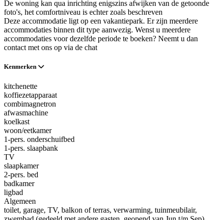
De woning kan qua inrichting enigszins afwijken van de getoonde
foto's, het comfortniveau is echter zoals beschreven
Deze accommodatie ligt op een vakantiepark. Er zijn meerdere
accommodaties binnen dit type aanwezig. Wenst u meerdere
accommodaties voor dezelfde periode te boeken? Neemt u dan
contact met ons op via de chat
Kenmerken
kitchenette
koffiezetapparaat
combimagnetron
afwasmachine
koelkast
woon/eetkamer
1-pers. onderschuifbed
1-pers. slaapbank
TV
slaapkamer
2-pers. bed
badkamer
ligbad
Algemeen
toilet
, garage
, TV
, balkon of terras
, verwarming
, tuinmeubilair
,
zwembad (gedeeld met andere gasten, geopend van Jun t/m Sep)