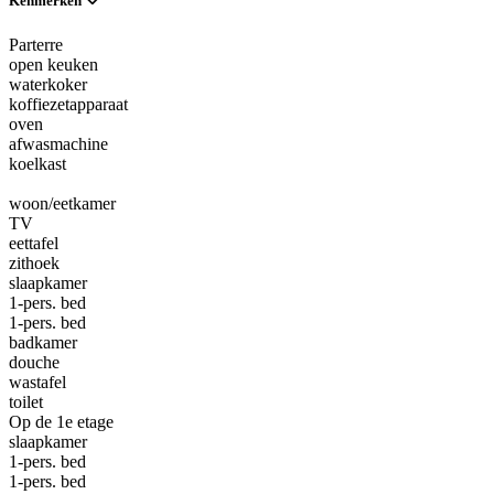
Kenmerken
Parterre
open keuken
waterkoker
koffiezetapparaat
oven
afwasmachine
koelkast
woon/eetkamer
TV
eettafel
zithoek
slaapkamer
1-pers. bed
1-pers. bed
badkamer
douche
wastafel
toilet
Op de 1e etage
slaapkamer
1-pers. bed
1-pers. bed