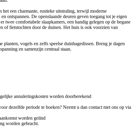
gaan.
 het een charmante, rustieke uitstraling, terwijl moderne
n en ontspannen. De openslaande deuren geven toegang tot je eigen
ijn er twee comfortabele slaapkamers, een handig gelegen op de begane
 of fietstochten door de duinen. Het huis is ook voorzien van
 planten, vogels en zelfs speelse duinhagedissen. Breng je dagen
ntspanning en samenzijn centraal staan.
ogelijke annuleringskosten worden doorberekend
oor dezelfde periode te boeken? Neemt u dan contact met ons op via
 aankomst worden geiïnd
ning worden gebracht.