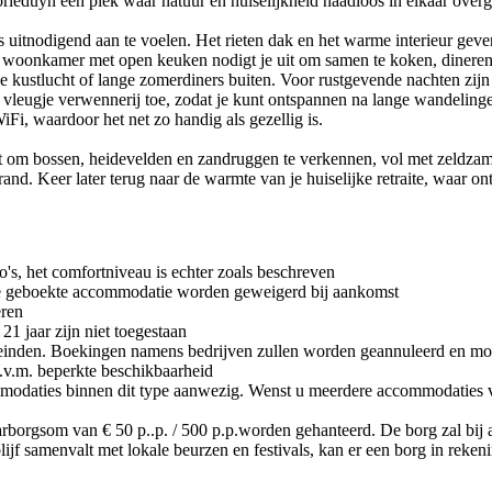
rleduyn een plek waar natuur en huiselijkheid naadloos in elkaar over
 uitnodigend aan te voelen. Het rieten dak en het warme interieur geven
me woonkamer met open keuken nodigt je uit om samen te koken, dinere
risse kustlucht of lange zomerdiners buiten. Voor rustgevende nachten z
vleugje verwennerij toe, zodat je kunt ontspannen na lange wandelingen
Fi, waardoor het net zo handig als gezellig is.
 om bossen, heidevelden en zandruggen te verkennen, vol met zeldzame
rand. Keer later terug naar de warmte van je huiselijke retraite, waar o
's, het comfortniveau is echter zoals beschreven
n de geboekte accommodatie worden geweigerd bij aankomst
eren
1 jaar zijn niet toegestaan
eleinden. Boekingen namens bedrijven zullen worden geannuleerd en m
.v.m. beperkte beschikbaarheid
modaties binnen dit type aanwezig. Wenst u meerdere accommodaties v
arborgsom van € 50 p..p. / 500 p.p.worden gehanteerd. De borg zal bij
lijf samenvalt met lokale beurzen en festivals, kan er een borg in reke