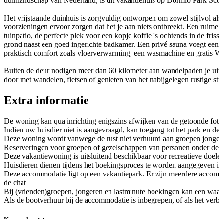
duinlandschap van Nederland, is dit vakantiehuis op Dormio Park Sco
Het vrijstaande duinhuis is zorgvuldig ontworpen om zowel stijlvol als
voorzieningen ervoor zorgen dat het je aan niets ontbreekt. Een rui
tuinpatio, de perfecte plek voor een kopje koffie 's ochtends in de f
grond naast een goed ingerichte badkamer. Een privé sauna voegt een 
praktisch comfort zoals vloerverwarming, een wasmachine en gratis Wi
Buiten de deur nodigen meer dan 60 kilometer aan wandelpaden je uit
door met wandelen, fietsen of genieten van het nabijgelegen rustige st
Extra informatie
De woning kan qua inrichting enigszins afwijken van de getoonde foto
Indien uw huisdier niet is aangevraagd, kan toegang tot het park e
Deze woning wordt vanwege de rust niet verhuurd aan groepen jong
Reserveringen voor groepen of gezelschappen van personen onder de 2
Deze vakantiewoning is uitsluitend beschikbaar voor recreatieve do
Huisdieren dienen tijdens het boekingsproces te worden aangegeven i
Deze accommodatie ligt op een vakantiepark. Er zijn meerdere accom
de chat
Bij (vrienden)groepen, jongeren en lastminute boekingen kan een wa
Als de bootverhuur bij de accommodatie is inbegrepen, of als het verb