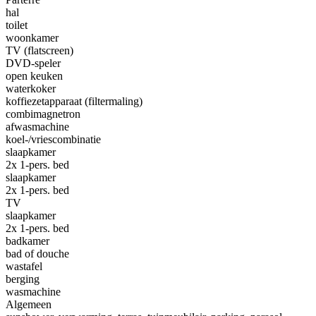
hal
toilet
woonkamer
TV (flatscreen)
DVD-speler
open keuken
waterkoker
koffiezetapparaat (filtermaling)
combimagnetron
afwasmachine
koel-/vriescombinatie
slaapkamer
2x 1-pers. bed
slaapkamer
2x 1-pers. bed
TV
slaapkamer
2x 1-pers. bed
badkamer
bad of douche
wastafel
berging
wasmachine
Algemeen