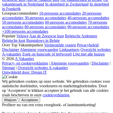
vakantiepark in Nederland
In skigebied in Zwitserland
In skigebied
in Frankrijk
Groepsaccommodaties
10-persoons accomodaties
20-persoons
accomodaties
30-persoons accomodaties
40-persoons accomodaties
50-persoons accomodaties
60-persoons accomodaties
70-persoons
accomodaties
80-persoons accomodaties
90-persoons accomodaties
+100-persoons accomodaties
Populair
Veluwe
Aan de Zeeuwse kust
Belgische Ardennen
Belgische kust
Bungalows in Belgie
Over Top Vakantieparken
Veelgestelde vragen
Privacybeleid
Disclaimer
Algemene voorwaarden
Linkpartners
Overzicht websites
A-vakanties
Zoek op huiscode of trefwoord
Lijst met alle huizen
© 2026
A Vakanties
Privacy- en cookieverklaring
|
Algemene voorwaarden
|
Disclaimer
|
Sitemap
|
Overzicht websites A-vakanties
Ontwikkeld door: Dream IT
Wij gebruiken cookies op onze website. We gebruiken cookies voor
statistische doeleinden, voorkeuren en marketingdoeleinden. Door
op 'Accepteren' te klikken accepteer je het gebruik van alle cookies
zoals beschreven in onze
cookieverklaring
.
Afwijzen
Accepteren
Profiteer nu van een extra vroegboek- of lastminutekorting!