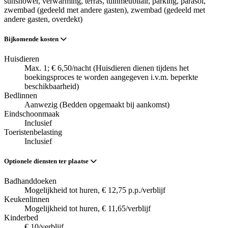
sunshower
, verwarming
, terras
, tuinmeubilair
, parking
, parasol
,
zwembad (gedeeld met andere gasten)
, zwembad (gedeeld met
andere gasten, overdekt)
Bijkomende kosten
Huisdieren
Max. 1; € 6,50/nacht (Huisdieren dienen tijdens het
boekingsproces te worden aangegeven i.v.m. beperkte
beschikbaarheid)
Bedlinnen
Aanwezig (Bedden opgemaakt bij aankomst)
Eindschoonmaak
Inclusief
Toeristenbelasting
Inclusief
Optionele diensten ter plaatse
Badhanddoeken
Mogelijkheid tot huren, € 12,75 p.p./verblijf
Keukenlinnen
Mogelijkheid tot huren, € 11,65/verblijf
Kinderbed
€ 10/verblijf