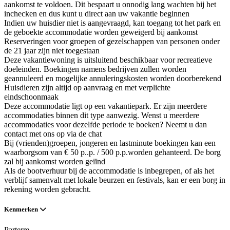
aankomst te voldoen. Dit bespaart u onnodig lang wachten bij het
inchecken en dus kunt u direct aan uw vakantie beginnen
Indien uw huisdier niet is aangevraagd, kan toegang tot het park en
de geboekte accommodatie worden geweigerd bij aankomst
Reserveringen voor groepen of gezelschappen van personen onder
de 21 jaar zijn niet toegestaan
Deze vakantiewoning is uitsluitend beschikbaar voor recreatieve
doeleinden. Boekingen namens bedrijven zullen worden
geannuleerd en mogelijke annuleringskosten worden doorberekend
Huisdieren zijn altijd op aanvraag en met verplichte
eindschoonmaak
Deze accommodatie ligt op een vakantiepark. Er zijn meerdere
accommodaties binnen dit type aanwezig. Wenst u meerdere
accommodaties voor dezelfde periode te boeken? Neemt u dan
contact met ons op via de chat
Bij (vrienden)groepen, jongeren en lastminute boekingen kan een
waarborgsom van € 50 p..p. / 500 p.p.worden gehanteerd. De borg
zal bij aankomst worden geiïnd
Als de bootverhuur bij de accommodatie is inbegrepen, of als het
verblijf samenvalt met lokale beurzen en festivals, kan er een borg in
rekening worden gebracht.
Kenmerken
Parterre