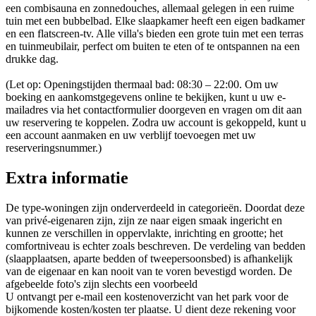
een combisauna en zonnedouches, allemaal gelegen in een ruime
tuin met een bubbelbad. Elke slaapkamer heeft een eigen badkamer
en een flatscreen-tv. Alle villa's bieden een grote tuin met een terras
en tuinmeubilair, perfect om buiten te eten of te ontspannen na een
drukke dag.
(Let op: Openingstijden thermaal bad: 08:30 – 22:00. Om uw
boeking en aankomstgegevens online te bekijken, kunt u uw e-
mailadres via het contactformulier doorgeven en vragen om dit aan
uw reservering te koppelen. Zodra uw account is gekoppeld, kunt u
een account aanmaken en uw verblijf toevoegen met uw
reserveringsnummer.)
Extra informatie
De type-woningen zijn onderverdeeld in categorieën. Doordat deze
van privé-eigenaren zijn, zijn ze naar eigen smaak ingericht en
kunnen ze verschillen in oppervlakte, inrichting en grootte; het
comfortniveau is echter zoals beschreven. De verdeling van bedden
(slaapplaatsen, aparte bedden of tweepersoonsbed) is afhankelijk
van de eigenaar en kan nooit van te voren bevestigd worden. De
afgebeelde foto's zijn slechts een voorbeeld
U ontvangt per e-mail een kostenoverzicht van het park voor de
bijkomende kosten/kosten ter plaatse. U dient deze rekening voor