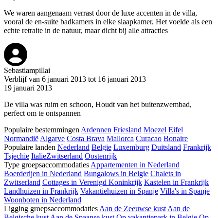
We waren aangenaam verrast door de luxe accenten in de villa,
vooral de en-suite badkamers in elke slaapkamer, Het voelde als een
echte retraite in de natuur, maar dicht bij alle attracties
Sebastiampillai
Verblijf van 6 januari 2013 tot 16 januari 2013
19 januari 2013
De villa was ruim en schoon, Houdt van het buitenzwembad,
perfect om te ontspannen
Populaire bestemmingen
Ardennen
Friesland
Moezel
Eifel
Normandië
Algarve
Costa Brava
Mallorca
Curacao
Bonaire
Populaire landen
Nederland
Belgie
Luxemburg
Duitsland
Frankrijk
Tsjechie
Italie
Zwitserland
Oostenrijk
Type groepsaccommodaties
Appartementen in Nederland
Boerderijen in Nederland
Bungalows in Belgie
Chalets in
Zwitserland
Cottages in Verenigd Koninkrijk
Kastelen in Frankrijk
Landhuizen in Frankrijk
Vakantiehuizen in Spanje
Villa's in Spanje
Woonboten in Nederland
Ligging groepsaccommodaties
Aan de Zeeuwse kust
Aan de
Belgische kust
Aan de Spaanse kust
Op vakantiepark in Belgie
Op