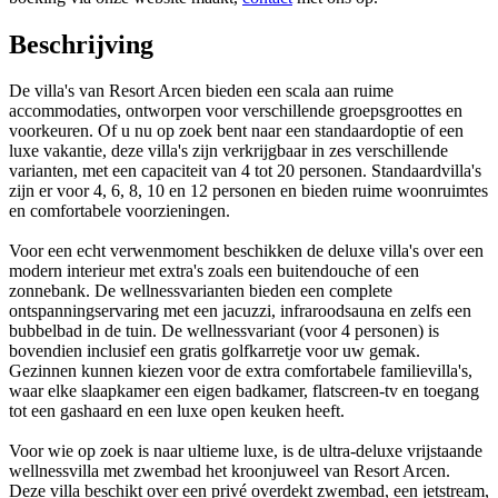
Beschrijving
De villa's van Resort Arcen bieden een scala aan ruime
accommodaties, ontworpen voor verschillende groepsgroottes en
voorkeuren. Of u nu op zoek bent naar een standaardoptie of een
luxe vakantie, deze villa's zijn verkrijgbaar in zes verschillende
varianten, met een capaciteit van 4 tot 20 personen. Standaardvilla's
zijn er voor 4, 6, 8, 10 en 12 personen en bieden ruime woonruimtes
en comfortabele voorzieningen.
Voor een echt verwenmoment beschikken de deluxe villa's over een
modern interieur met extra's zoals een buitendouche of een
zonnebank. De wellnessvarianten bieden een complete
ontspanningservaring met een jacuzzi, infraroodsauna en zelfs een
bubbelbad in de tuin. De wellnessvariant (voor 4 personen) is
bovendien inclusief een gratis golfkarretje voor uw gemak.
Gezinnen kunnen kiezen voor de extra comfortabele familievilla's,
waar elke slaapkamer een eigen badkamer, flatscreen-tv en toegang
tot een gashaard en een luxe open keuken heeft.
Voor wie op zoek is naar ultieme luxe, is de ultra-deluxe vrijstaande
wellnessvilla met zwembad het kroonjuweel van Resort Arcen.
Deze villa beschikt over een privé overdekt zwembad, een jetstream,